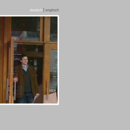
|
deutsch
englisch