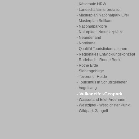
- Käseroute NRW
- Landschaftsinterpretation
- Masterplan Nationalpark Eifel
- Masterplan Selfkant
- Nationalparktore
- Naturpfad | Natursitzplätze
- Neanderland
- Nordkanal
- Qualität Touristinformationen
- Regionales Entwicklungskonzept
- Rodebach | Roode Beek
- Rothe Erde
- Siebengebirge
- Teverener Heide
- Tourismus in Schutzgebieten
- Vogelsang
- Vulkaneifel-Geopark
- Wasserland Eifel-Ardennen
- Westzipfel - Westlichster Punkt
- Wildpark Gangelt