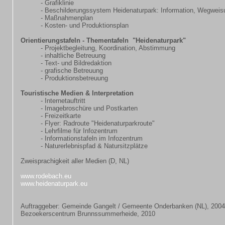
- Grafiklinie
- Beschilderungssystem Heidenaturpark: Information, Wegweis
- Maßnahmenplan
- Kosten- und Produktionsplan
Orientierungstafeln - Thementafeln "Heidenaturpark"
- Projektbegleitung, Koordination, Abstimmung
- inhaltliche Betreuung
- Text- und Bildredaktion
- grafische Betreuung
- Produktionsbetreuung
Touristische Medien & Interpretation
- Internetauftritt
- Imagebroschüre und Postkarten
- Freizeitkarte
- Flyer: Radroute "Heidenaturparkroute"
- Lehrfilme für Infozentrum
- Informationstafeln im Infozentrum
- Naturerlebnispfad & Natursitzplätze
Zweisprachigkeit aller Medien (D, NL)
www.rodebach.eu
www.heidenaturpark.eu
Auftraggeber: Gemeinde Gangelt / Gemeente Onderbanken (NL), 200
Bezoekerscentrum Brunnssummerheide, 2010