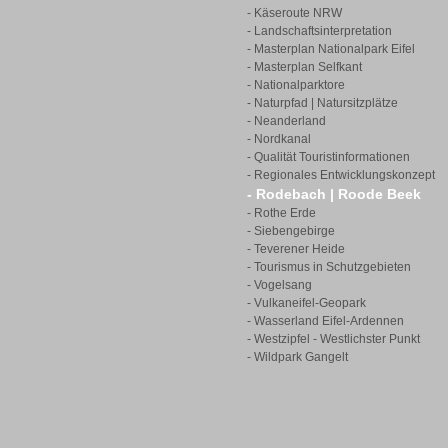
- Käseroute NRW
- Landschaftsinterpretation
- Masterplan Nationalpark Eifel
- Masterplan Selfkant
- Nationalparktore
- Naturpfad | Natursitzplätze
- Neanderland
- Nordkanal
- Qualität Touristinformationen
- Regionales Entwicklungskonzept
- Rodebach | Roode Beek
- Rothe Erde
- Siebengebirge
- Teverener Heide
- Tourismus in Schutzgebieten
- Vogelsang
- Vulkaneifel-Geopark
- Wasserland Eifel-Ardennen
- Westzipfel - Westlichster Punkt
- Wildpark Gangelt