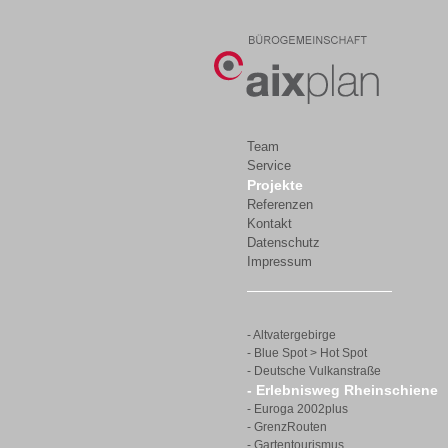
Team
Service
Projekte
Referenzen
Kontakt
Datenschutz
Impressum
- Altvatergebirge
- Blue Spot > Hot Spot
- Deutsche Vulkanstraße
- Erlebnisweg Rheinschiene
- Euroga 2002plus
- GrenzRouten
- Gartentourismus