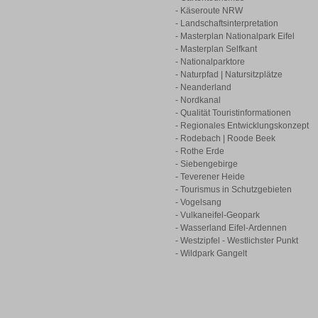
- Käseroute NRW
- Landschaftsinterpretation
- Masterplan Nationalpark Eifel
- Masterplan Selfkant
- Nationalparktore
- Naturpfad | Natursitzplätze
- Neanderland
- Nordkanal
- Qualität Touristinformationen
- Regionales Entwicklungskonzept
- Rodebach | Roode Beek
- Rothe Erde
- Siebengebirge
- Teverener Heide
- Tourismus in Schutzgebieten
- Vogelsang
- Vulkaneifel-Geopark
- Wasserland Eifel-Ardennen
- Westzipfel - Westlichster Punkt
- Wildpark Gangelt